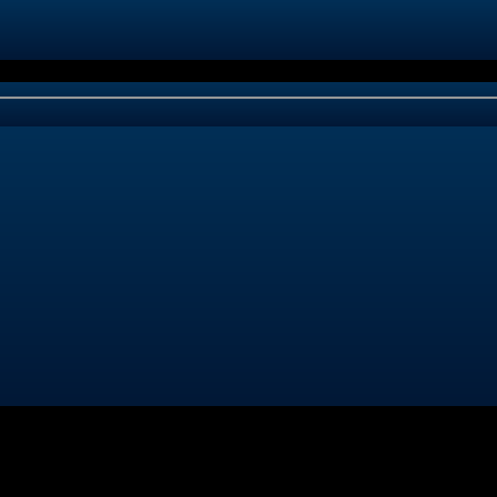
реальные деньги.