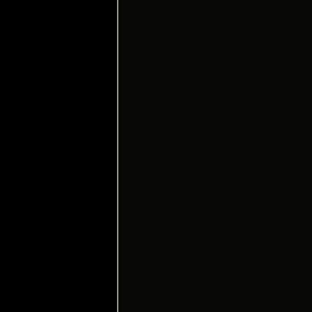
Magic Portals