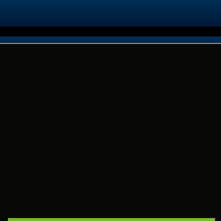
реальные деньги.