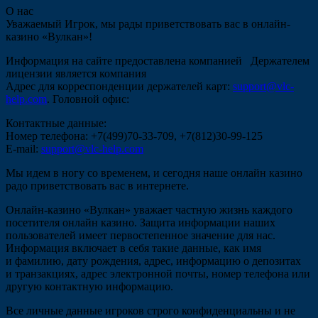
О нас
Уважаемый Игрок, мы рады приветствовать вас в онлайн-
казино «Вулкан»!
Информация на сайте предоставлена компанией
Держателем
лицензии является компания
Адрес для корреспонденции держателей карт:
support@vlc-
help.com
. Головной офис:
Контактные данные:
Номер телефона: +7(499)70-33-709, +7(812)30-99-125
E-mail:
support@vlc-help.com
Мы идем в ногу со временем, и сегодня наше онлайн казино
радо приветствовать вас в интернете.
Онлайн-казино «Вулкан» уважает частную жизнь каждого
посетителя онлайн казино. Защита информации наших
пользователей имеет первостепенное значение для нас.
Информация включает в себя такие данные, как имя
и фамилию, дату рождения, адрес, информацию о депозитах
и транзакциях, адрес электронной почты, номер телефона или
другую контактную информацию.
Все личные данные игроков строго конфиденциальны и не